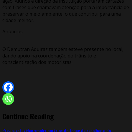
ação. Alunos e direção da instituição portaram cartazes
com frases que chamavam atenção para a importância de
preservar o meio ambiente, o que contribui para uma
cidade melhor.
Anúncios
O Demutran Aquiraz também esteve presente no local,
dando apoio na coordenação do trânsito e
conscientização dos motoristas.
Continue Reading
Previous:
Eusébio amplia horários do toque de recolher e do