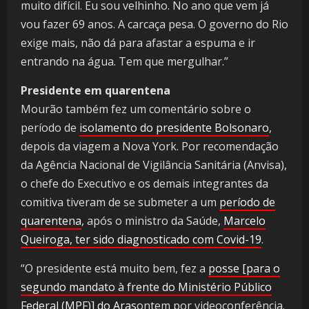
muito difícil. Eu sou velhinho. No ano que vem já
vou fazer 69 anos. A carcaça pesa. O governo do Rio
exige mais, não dá para afastar a espuma e ir
entrando na água. Tem que mergulhar.”
Presidente em quarentena
Mourão também fez um comentário sobre o
período de
isolamento do presidente Bolsonaro
,
depois da viagem a Nova York. Por recomendação
da Agência Nacional de Vigilância Sanitária (Anvisa),
o chefe do Executivo e os demais integrantes da
comitiva tiveram de se submeter a um
período de
quarentena
, após o ministro da Saúde,
Marcelo
Queiroga, ter sido diagnosticado com Covid-19
.
“O presidente está muito bem, fez a
posse [
para o
segundo mandato à frente do Ministério Público
Federal (MPF)] do A
ras
ontem por videoconferência.