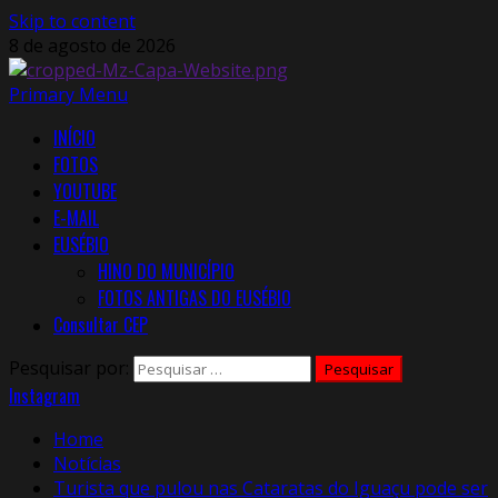
Skip to content
8 de agosto de 2026
Primary Menu
INÍCIO
FOTOS
YOUTUBE
E-MAIL
EUSÉBIO
HINO DO MUNICÍPIO
FOTOS ANTIGAS DO EUSÉBIO
Consultar CEP
Pesquisar por:
Instagram
Home
Notícias
Turista que pulou nas Cataratas do Iguaçu pode ser