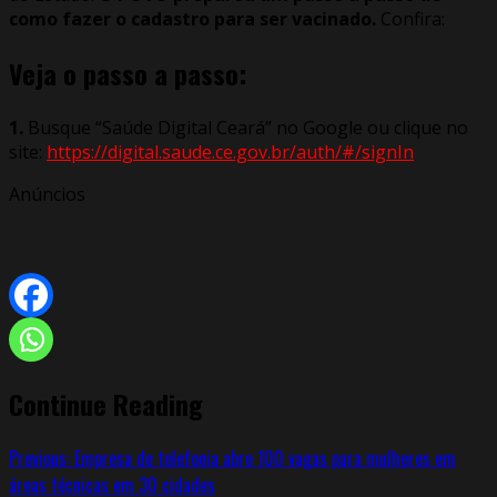
como fazer o cadastro para ser vacinado.
Confira:
Veja o passo a passo:
1.
Busque “Saúde Digital Ceará” no Google ou clique no
site:
https://digital.saude.ce.gov.br/auth/#/signIn
Anúncios
Continue Reading
Previous:
Empresa de telefonia abre 100 vagas para mulheres em
áreas técnicas em 30 cidades