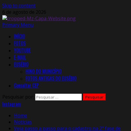
Skip to content
6 de agosto de 2026
Primary Menu
INÍCIO
FOTOS
YOUTUBE
E-MAIL
EUSÉBIO
HINO DO MUNICÍPIO
FOTOS ANTIGAS DO EUSÉBIO
Consultar CEP
Pesquisar por:
Instagram
Home
Notícias
Veja passo a passo para o cadastro na 2ª fase de