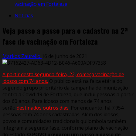
vacinação em Fortaleza
Notícias
Veja passo a passo para o cadastro na 2ª
fase de vacinação em Fortaleza
Markos Zaurelio
16 de junho de 2021
A partir desta segunda-feira, 22, começa vacinação de
idosos com 74 anos.
O público está na faixa etária do
segundo grupo prioritário da campanha de imunização
contra a Covid-19 de Fortaleza, que inclui pessoas a partir
dos 60 anos. Para idosos com menos de 74 anos
serão
destinados outros dias
. Por enquanto, há 7.954
pessoas com 74 anos cadastradas. Além dos idosos,
povos e comunidades tradicionais quilombola também
integram a segunda fase, conforme plano de vacinação
do Estado.
O POVO preparou um passo a passo de