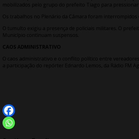
mobilizados pelo grupo do prefeito Tiago para pressionar
Os trabalhos no Plenário da Câmara foram interrompidos em
O tumulto exigiu a presença de policiais militares. O pre
Município continuam suspensos.
CAOS ADMINISTRATIVO
O caos administrativo e o conflito político entre vereadore
a participação do repórter Ednardo Lemos, da Rádio FM Ag