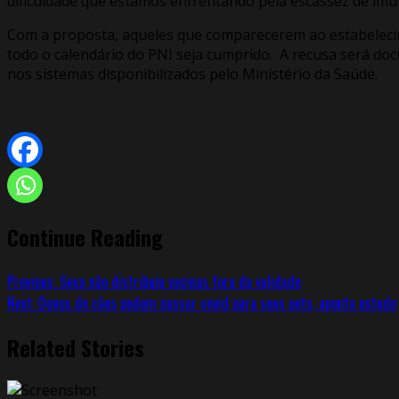
dificuldade que estamos enfrentando pela escassez de imuni
Com a proposta, aqueles que comparecerem ao estabelecim
todo o calendário do PNI seja cumprido. A recusa será do
nos sistemas disponibilizados pelo Ministério da Saúde.
Continue Reading
Previous:
Sesa não distribuiu vacinas fora da validade
Next:
Donos de cães podem passar covid para seus pets, aponta estudo
Related Stories