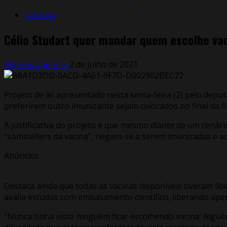
Notícias
Célio Studart quer mandar quem escolhe vacin
Markos Zaurelio
2 de julho de 2021
Projeto de lei apresentado nesta sexta-feira (2) pelo depu
preferirem outro imunizante sejam colocados no final da fi
A justificativa do projeto é que mesmo diante de um cenár
“sommeliers da vacina”, negam-se a serem imunizadas e a
Anúncios
Destaca ainda que todas as vacinas disponíveis tiveram lib
avalia estudos com embasamento científico, liberando ap
“Nunca tinha visto ninguém ficar escolhendo vacina. Algu