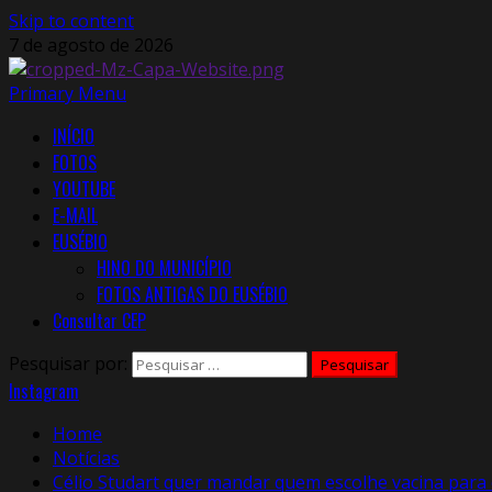
Skip to content
7 de agosto de 2026
Primary Menu
INÍCIO
FOTOS
YOUTUBE
E-MAIL
EUSÉBIO
HINO DO MUNICÍPIO
FOTOS ANTIGAS DO EUSÉBIO
Consultar CEP
Pesquisar por:
Instagram
Home
Notícias
Célio Studart quer mandar quem escolhe vacina para o 