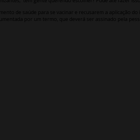
zantes, tem gente querendo escolher? Pode até fazer isso, m
ento de saúde para se vacinar e recusarem a aplicação do 
cumentada por um termo, que deverá ser assinado pela pesso