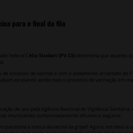
a para o final da fila
tado federal C
élio Studart (PV-CE)
determina que aqueles qu
la.
io de escassez de vacinas e com o andamento arrastado do P
cabam atrasando ainda mais o processo de vacinação em ma
eração de uso pela Agência Nacional de Vigilância Sanitária,
enas imunizantes comprovadamente eficazes e seguros.
ém questiona a marca da vacina da gripe? Agora, em meio a