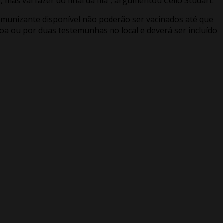
as vai fazer do final da fila”, argumentou Célio Studart.
imunizante disponível não poderão ser vacinados até que
a ou por duas testemunhas no local e deverá ser incluído