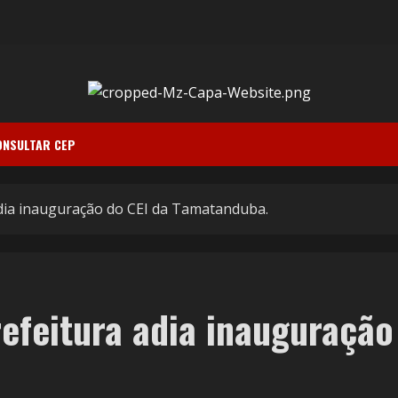
ONSULTAR CEP
adia inauguração do CEI da Tamatanduba.
refeitura adia inauguração